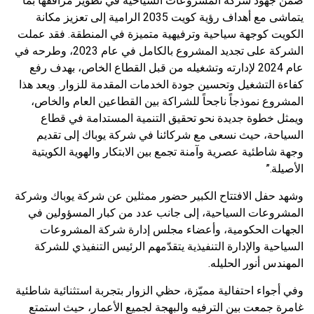
ضمن جهود شركة المشروعات السياحية في تطوير مرافقها بما
يتماشى مع أهداف رؤية كويت 2035 الرامية إلى تعزيز مكانة
الكويت كوجهة سياحية وترفيهية متميزة في المنطقة. فقد عملت
الشركة على تجديد المشروع بالكامل في عام 2023، وطرحه في
عام 2024 لإدارته وتشغيله من قبل القطاع الخاص، بهدف رفع
كفاءة التشغيل وتحسين جودة الخدمات المقدمة للزوار. ويعد هذا
المشروع نموذجاً ناجحاً للشراكة بين القطاعين العام والخاص،
ويمثل خطوة جديدة نحو تحقيق التنمية المستدامة في قطاع
السياحة، حيث نسعى مع شركائنا في شركة يوباك إلى تقديم
وجهة شاطئية عصرية وآمنة تجمع بين الابتكار والهوية الكويتية
الأصيلة.”
وشهد حفل الافتتاح الكبير حضور ممثلين عن شركة يوباك وشركة
المشروعات السياحية، إلى جانب عدد من كبار المسؤولين في
الجهات الحكومية، وأعضاء مجلس إدارة شركة المشروعات
السياحية والإدارة التنفيذية يتقدّمهم الرئيس التنفيذي للشركة
المهندس أنور الحليله.
وفي أجواء احتفالية مميّزة، حظي الزوار بتجربة استثنائية شاطئية
غامرة جمعت بين الترفيه والبهجة لجميع الأعمار، حيث استمتع