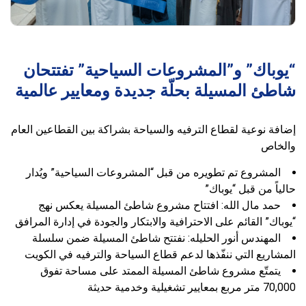
“يوباك” و”المشروعات السياحية” تفتتحان
شاطئ المسيلة بحلّة جديدة ومعايير عالمية
إضافة نوعية لقطاع الترفيه والسياحة بشراكة بين القطاعين العام
والخاص
المشروع تم تطويره من قبل “المشروعات السياحية” ويُدار
حالياً من قبل “يوباك”
حمد مال الله: افتتاح مشروع شاطئ المسيلة يعكس نهج
“يوباك” القائم على الاحترافية والابتكار والجودة في إدارة المرافق
المهندس أنور الحليله: نفتتح شاطئ المسيلة ضمن سلسلة
المشاريع التي ننفّذها لدعم قطاع السياحة والترفيه في الكويت
يتمتّع مشروع شاطئ المسيلة الممتد على مساحة تفوق
70,000 متر مربع بمعايير تشغيلية وخدمية حديثة