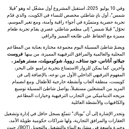
وفي 10 يوليو 2025، استقبل المشروع أول مشغّل له وهو “ڤيلا
شمس”، أول نادٍ شاطئي مخصص للنساء في الكويت، والذي قدّم
تجربة حصرية ومتميّزة في أجواء راقية وآمنة، ومع تغير الموسم،
تحوّل” ڤيلا شمس” إلى مطعم شاطئي عصري يقدّم تجربة طعام
مميزة مع الحفاظ على طابعه المميز والراقي.
ويضمّ شاطئ المسيلة اليوم مجموعة مختارة بعناية من المطاعم
المحلية والعالمية والمرافق الترفيهية المميزة، من بينها:
فروست
جيلاتو، أناناس، جود ستاف، زووبا، شوكومويلت، مستر هولمز ،
وآخرين. كما يمكن للزوار الاستمتاع بتجربة ترامبو على البحر،
المفهوم الترفيهي الداخلي الأول من نوعه، بالإضافة إلى فن
كويست، منطقة ألعاب وأنشطة خارجية للأطفال. ومع انضمام
المزيد من المشغلين مستقبلاً، يواصل شاطئ المسيلة توسيع
مزيجه الديناميكي من التجارب الترفيهية وخيارات المطاعم
والكافيهات والأنشطة العائلية.
وتجدر الإشارة إلى أن “يوباك” تتمتّع بسجل حافل في إدارة وتشغيل
العقارات والمرافق التجارية، ولها شراكات حكومية طويلة الأمد،
وخبرة واسعة في مشاريع البناء والتشغيل والتحويل (BOT)، حيث