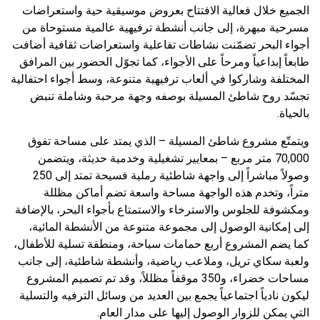
الجميع خلال فعالية الافتتاح بعروض موسيقية حية واستعراضات
مسرحية مبهرة، إلى جانب أنشطة ترفيهية عالمية مستوحاة من
أجواء البحر تضمّنت نشاطات تفاعلية واستعراضات ثقافية أضافت
طابعاً إبداعياً ومرحاً على الأجواء، كما تجوّل الحضور بين المرافق
المختلفة وشاركوا في ألعاب ترفيهية متنوعة، وسط أجواء احتفالية
تجسّد روح شاطئ المسيلة بوصفه وجهة مرحبة وشاملة تنبض
بالحياة.
ويتمتّع مشروع شاطئ المسيلة – الذي يمتد على مساحة تفوق
70,000 متر مربع – بمعايير تشغيلية وخدمية حديثة، ويتضمن
وصولاً مباشراً إلى واجهة شاطئية رملية فسيحة تمتد إلى 250
متراً، وتخدم هذه الواجهة مساحة واسعة تضم أماكن مظللة
ومكشوفة للجلوس والاسترخاء والاستمتاع بأجواء البحر، بالإضافة
إلى إمكانية الوصول إلى مجموعة متنوعة من الأنشطة المائية،
كما يضم المشروع أربع حمامات سباحة، ومنطقة تسلية للأطفال،
ولعبة سكاي تريل، وملاعب رياضية، وأنشطة شاطئية، إلى جانب
مساحات خضراء، و350 موقفاً مظللاً، وقد تم تصميم المشروع
ليكون نادياً اجتماعياً يجمع بين العديد من وسائل الترفيه والتسلية
التي يمكن للزوار الوصول إليها على مدار العام.