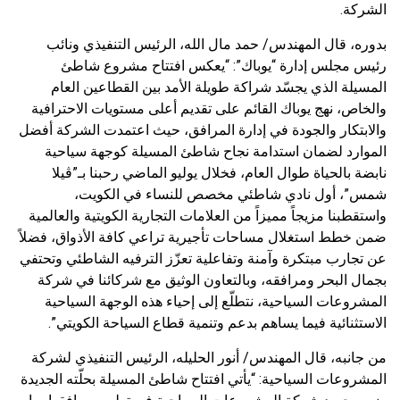
الشركة.
بدوره، قال المهندس/ حمد مال الله، الرئيس التنفيذي ونائب
رئيس مجلس إدارة “يوباك”: “يعكس افتتاح مشروع شاطئ
المسيلة الذي يجسّد شراكة طويلة الأمد بين القطاعين العام
والخاص، نهج يوباك القائم على تقديم أعلى مستويات الاحترافية
والابتكار والجودة في إدارة المرافق، حيث اعتمدت الشركة أفضل
الموارد لضمان استدامة نجاح شاطئ المسيلة كوجهة سياحية
نابضة بالحياة طوال العام، فخلال يوليو الماضي رحبنا بـ”ڤيلا
شمس”، أول نادي شاطئي مخصص للنساء في الكويت،
واستقطبنا مزيجاً مميزاً من العلامات التجارية الكويتية والعالمية
ضمن خطط استغلال مساحات تأجيرية تراعي كافة الأذواق، فضلاً
عن تجارب مبتكرة وآمنة وتفاعلية تعزّز الترفيه الشاطئي وتحتفي
بجمال البحر ومرافقه، وبالتعاون الوثيق مع شركائنا في شركة
المشروعات السياحية، نتطلّع إلى إحياء هذه الوجهة السياحية
الاستثنائية فيما يساهم بدعم وتنمية قطاع السياحة الكويتي”.
من جانبه، قال المهندس/ أنور الحليله، الرئيس التنفيذي لشركة
المشروعات السياحية: “يأتي افتتاح شاطئ المسيلة بحلّته الجديدة