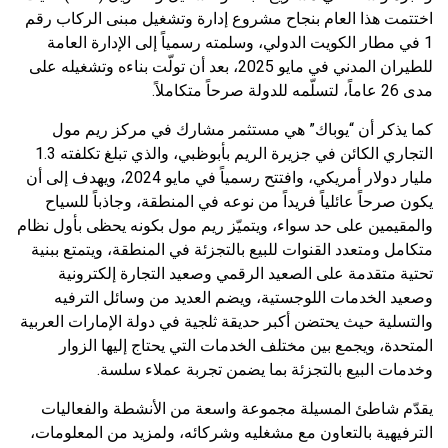
اختتمت هذا العام بنجاح مشروع إدارة وتشغيل مبنى الركاب رقم
1 في مطار الكويت الدولي، وسلمته رسمياً إلى الإدارة العامة
للطيران المدني في مايو 2025، بعد أن تولّت بناءه وتشغيله على
مدى 26 عاماً، لتسلّمه للدولة صرحاً متكاملاً.
كما يذكر أن “يوباك” هي مستثمر مشارك في مركز ريم مول
التجاري الكائن في جزيرة الريم بأبوظبي، والذي تبلغ تكلفته 1.3
مليار دولار أمريكي، وافتتح رسمياً في مايو 2024، ويهدف إلى أن
يكون صرحاً عائلياً فريداً من نوعه في المنطقة، وجاذباً للسياح
والمقيمين على حد سواء، ويتميّز ريم مول بكونه يحظى بأول نظام
متكامل ومتعدد القنوات للبيع بالتجزئة في المنطقة، ويتمتع ببنية
تحتية متقدمة على الصعيد الرقمي وصعيد التجارة إلكترونية
وصعيد الخدمات اللوجستية، ويضم العديد من وسائل الترفيه
والتسلية حيث يحتضن أكبر حديقة ثلجية في دولة الإمارات العربية
المتحدة، ويجمع بين مختلف الخدمات التي يحتاج إليها الزوار
وخدمات البيع بالتجزئة بما يضمن تجربة عملاء سلسة.
يقدّم شاطئ المسيلة مجموعة واسعة من الأنشطة والفعاليات
الترفيهية بالتعاون مع مشغليه وشركائه، ولمزيد من المعلومات،