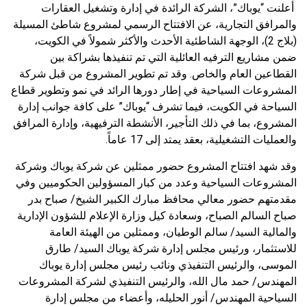
أعلنت “يوباك”، الشركة الرائدة في إدارة وتشغيل العقارات
والمرافق التجارية، عن الافتتاح الرسمي لمشروع شاطئ المسيلة
(بلاج 2)، الوجهة الشاطئية الأحدث والأكثر شمولاً في الكويت،
ضمن مشاريع الترفيه العائلية التي تم تنفيذها بشراكة بين
القطاعين العام والخاص. وقد تم تطوير المشروع من قبل شركة
المشروعات السياحية في إطار دورها الرائد في نمو وتطوير قطاع
السياحة في الكويت، فيما تشرف “يوباك” على كافة جوانب إدارة
المشروع، بما في ذلك التأجير، الأنشطة الترفيهية، وإدارة المرافق
والعمليات التشغيلية، بعقد يمتد إلى 17 عاماً.
وقد شهد افتتاح المشروع حضور ممثلين عن شركة يوباك وشركة
المشروعات السياحية وعدد من كبار المسؤولين الحكوميين وفي
مقدمتهم حضور معالي محافظ مبارك الكبير الشيخ/ صباح بدر
صباح السالم الصباح، وسعادة كيل وزارة الإعلام للشؤون الإدارية
والمالية السيد/ سالم الوطيان، وممثلين من الهيئة العامة
للاستثمار، ورئيس مجلس إدارة شركة يوباك السيد/ طارق
الموسى، والرئيس التنفيذي ونائب رئيس مجلس إدارة يوباك
المهندس/ حمد مال الله، والرئيس التنفيذي لشركة المشروعات
السياحية المهندس/ أنور الحليله، وأعضاء من مجلس إدارة